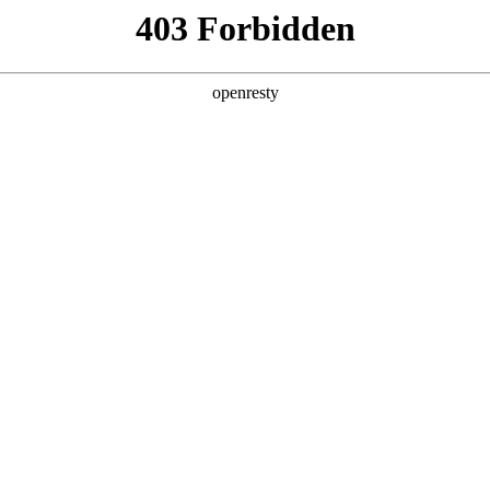
产品及服务
行业解决方案
合作伙伴
投资者关系
6mg·人生就是博鲲泰斩获魔乐社区龙虾挑战赛一
松赛事揭晓，z6mg·人生就是博数码旗下z6mg·人生就是博鲲泰异构计算
定制，结合企业真实业务场景，摒弃传统对话式AI思路，实现从“聊天A