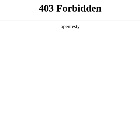
产品及服务
行业解决方案
合作伙伴
投资者关系
人生就是博问学
智算基础设施
算力调度加速